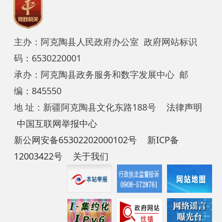
12003422号
关于我们
（已废止）关于印发《阿克陶县重大沙尘暴灾害应急预案》（编制）的通知
2013-10-28
首页
上一页
1
下一页
尾页
共 20 条
/
共 1 页
跳转至
页
GO